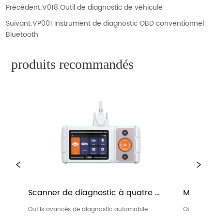
Précédent:
V018 Outil de diagnostic de véhicule
Suivant:
VP001 Instrument de diagnostic OBD conventionnel
Bluetooth
produits recommandés
iagnostic à quatre 
M601 Toyota - Appareil de 
500
diagnostic des systèmes co
e diagnostic automobile
Outils avancés de diagnostic automob